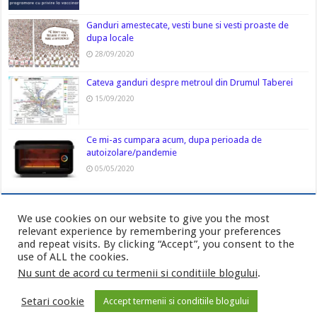
Ganduri amestecate, vesti bune si vesti proaste de
dupa locale
28/09/2020
Cateva ganduri despre metroul din Drumul Taberei
15/09/2020
Ce mi-as cumpara acum, dupa perioada de
autoizolare/pandemie
05/05/2020
We use cookies on our website to give you the most
relevant experience by remembering your preferences
and repeat visits. By clicking “Accept”, you consent to the
use of ALL the cookies.
Nu sunt de acord cu termenii si conditiile blogului
.
Politica de confidentialitate
-
Cookies
Setari cookie
Accept termenii si conditiile blogului
© Copyright AurasMihai.ro 2026