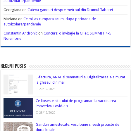
autoizolare/pandemie
Georgiana
on
Cateva ganduri despre metroul din Drumul Taberei
Mariana
on
Ce mi-as cumpara acum, dupa perioada de
autoizolare/pandemie
Constantin Andronic
on
Concurs: o invitație la GPeC SUMMIT 4-5
Noiembrie
Recent Posts
E-factura, ANAF si semnaturile. Digitalizarea s-a mutat
la ghiseul din mail
20/12/2023
Ce lipseste site-ului de programari la vaccinarea
impotriva Covid-19
28/12/2020
Ganduri amestecate, vesti bune si vesti proaste de
dupa locale