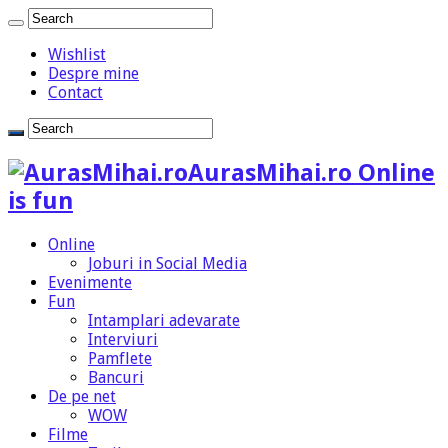
Wishlist
Despre mine
Contact
AurasMihai.ro Online
is fun
Online
Joburi in Social Media
Evenimente
Fun
Intamplari adevarate
Interviuri
Pamflete
Bancuri
De pe net
WOW
Filme