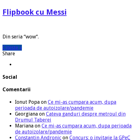
Flipbook cu Messi
Din seria “wow“.
Citeste »
Share
Social
Comentarii
Ionut Popa
on
Ce mi-as cumpara acum, dupa
perioada de autoizolare/pandemie
Georgiana
on
Cateva ganduri despre metroul din
Drumul Taberei
Mariana
on
Ce mi-as cumpara acum, dupa perioada
de autoizolare/pandemie
Constantin Andronic
on
Concurs: o invitație la GPeC