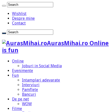
Wishlist
Despre mine
Contact
AurasMihai.ro Online
is fun
Online
Joburi in Social Media
Evenimente
Fun
Intamplari adevarate
Interviuri
Pamflete
Bancuri
De pe net
WOW
Filme