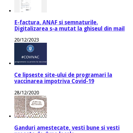
E-factura, ANAF si semnaturile.
Digitalizarea s-a mutat la ghiseul din mail
20/12/2023
Ce lipseste site-ului de programari la
vaccinarea impotriva Covid-19
28/12/2020
Ganduri amestecate, vesti bune si vesti