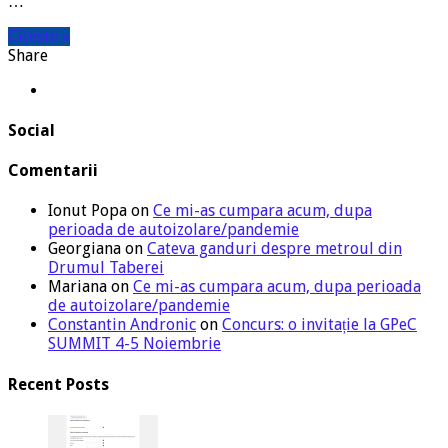
…
Citeste »
Share
Social
Comentarii
Ionut Popa
on
Ce mi-as cumpara acum, dupa
perioada de autoizolare/pandemie
Georgiana
on
Cateva ganduri despre metroul din
Drumul Taberei
Mariana
on
Ce mi-as cumpara acum, dupa perioada
de autoizolare/pandemie
Constantin Andronic
on
Concurs: o invitație la GPeC
SUMMIT 4-5 Noiembrie
Recent Posts