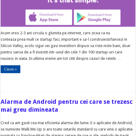
Acum vreo 2-3 ani circula o glumita pe internet, care zicea ca nu
conteaza prea mult ce startup faci, important e sa-l construiesti/lansezi in
Silicon Valley, acolo sigur vei gasi investitori dispusi sa riste niste bani, doar
pentru sansa de a fi investit intr-unul din cele 1 din 100 startup-uri care
reusesc in viata. In ultima vreme am tot citit despre cazuri de retele …
Citeste »
Alarma de Android pentru cei care se trezesc
mai greu dimineata
Cred ca am gasit cea mai eficienta alarma din lume. E o aplicatie de Android,
se numeste Walk Me Up si are toate setarile standard cu care vine o aplicatie
normala cu functionalitati de alarma: setare de ore si zile, melodii de trezit,