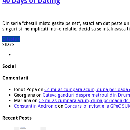
40 Days of Dating
Din seria “chestii misto gasite pe net“, astazi am dat peste 
singuri si neimplicati intr-o relatie, decid sa se intalneasca 
Citeste »
Share
Social
Comentarii
Ionut Popa
on
Ce mi-as cumpara acum, dupa perioada 
Georgiana
on
Cateva ganduri despre metroul din Drum
Mariana
on
Ce mi-as cumpara acum, dupa perioada de
Constantin Andronic
on
Concurs: o invitație la GPeC 
Recent Posts