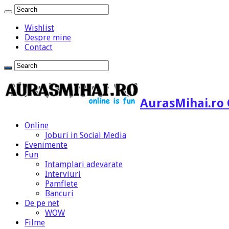
Wishlist
Despre mine
Contact
AurasMihai.ro 
Online
Joburi in Social Media
Evenimente
Fun
Intamplari adevarate
Interviuri
Pamflete
Bancuri
De pe net
WOW
Filme