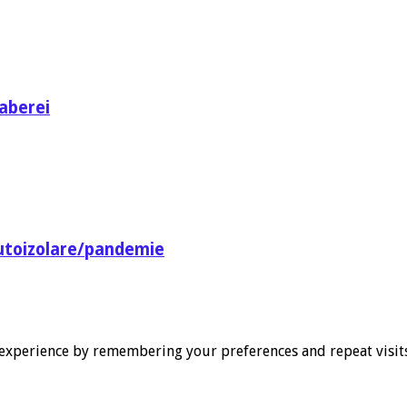
aberei
utoizolare/pandemie
experience by remembering your preferences and repeat visits. 