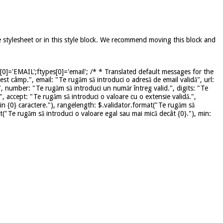
e stylesheet or in this style block. We recommend moving this block and
]='EMAIL';ftypes[0]='email'; /* * Translated default messages for the
st câmp.", email: "Te rugăm să introduci o adresă de email validă", url:
", number: "Te rugăm să introduci un număr întreg valid.", digits: "Te
", accept: "Te rugăm să introduci o valoare cu o extensie validă.",
in {0} caractere."), rangelength: $.validator.format("Te rugăm să
mat("Te rugăm să introduci o valoare egal sau mai mică decât {0}."), min: