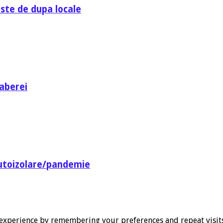
ste de dupa locale
aberei
utoizolare/pandemie
experience by remembering your preferences and repeat visits. 