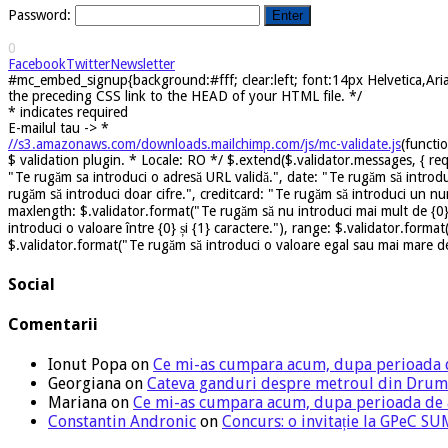
Password:
0
Facebook
Twitter
Newsletter
#mc_embed_signup{background:#fff; clear:left; font:14px Helvetica,Arial
the preceding CSS link to the HEAD of your HTML file. */
*
indicates required
E-mailul tau ->
*
//s3.amazonaws.com/downloads.mailchimp.com/js/mc-validate.js
(functi
$ validation plugin. * Locale: RO */ $.extend($.validator.messages, { req
"Te rugăm sa introduci o adresă URL validă.", date: "Te rugăm să introdu
rugăm să introduci doar cifre.", creditcard: "Te rugăm să introduci un nu
maxlength: $.validator.format("Te rugăm să nu introduci mai mult de {0} 
introduci o valoare între {0} și {1} caractere."), range: $.validator.forma
$.validator.format("Te rugăm să introduci o valoare egal sau mai mare dec
Social
Comentarii
Ionut Popa
on
Ce mi-as cumpara acum, dupa perioada 
Georgiana
on
Cateva ganduri despre metroul din Drum
Mariana
on
Ce mi-as cumpara acum, dupa perioada de
Constantin Andronic
on
Concurs: o invitație la GPeC 