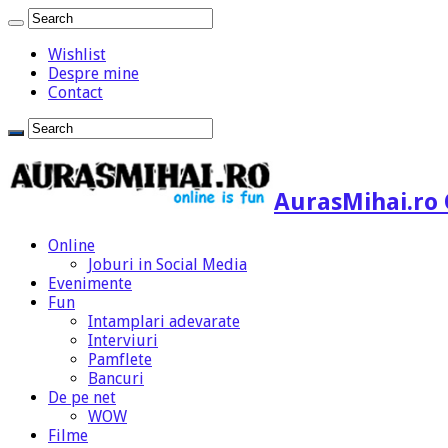
Wishlist
Despre mine
Contact
AurasMihai.ro 
Online
Joburi in Social Media
Evenimente
Fun
Intamplari adevarate
Interviuri
Pamflete
Bancuri
De pe net
WOW
Filme