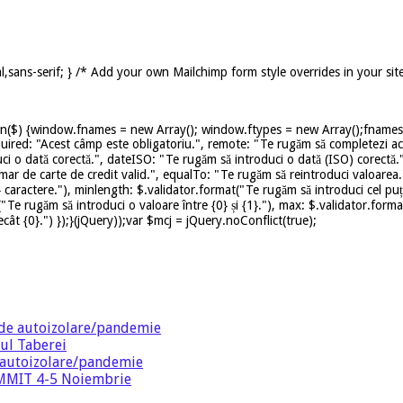
,sans-serif; } /* Add your own Mailchimp form style overrides in your sit
on($) {window.fnames = new Array(); window.ftypes = new Array();fnames[0
uired: "Acest câmp este obligatoriu.", remote: "Te rugăm să completezi ace
ci o dată corectă.", dateISO: "Te rugăm să introduci o dată (ISO) corectă.
mar de carte de credit valid.", equalTo: "Te rugăm să reintroduci valoarea.
caractere."), minlength: $.validator.format("Te rugăm să introduci cel puț
t("Te rugăm să introduci o valoare între {0} și {1}."), max: $.validator.for
ât {0}.") });}(jQuery));var $mcj = jQuery.noConflict(true);
de autoizolare/pandemie
ul Taberei
 autoizolare/pandemie
SUMMIT 4-5 Noiembrie