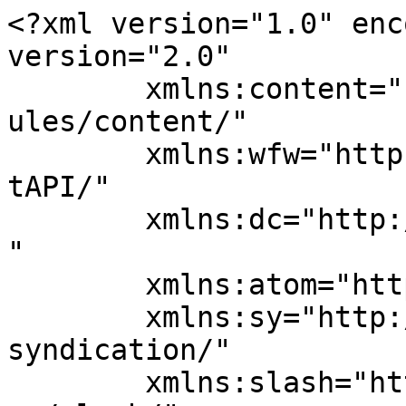
<?xml version="1.0" enc
version="2.0"

	xmlns:content="http://purl.org/rss/1.0/mod
ules/content/"

	xmlns:wfw="http://wellformedweb.org/Commen
tAPI/"

	xmlns:dc="http://purl.org/dc/elements/1.1/
"

	xmlns:atom="http://www.w3.org/2005/Atom"

	xmlns:sy="http://purl.org/rss/1.0/modules/
syndication/"

	xmlns:slash="http://purl.org/rss/1.0/modul