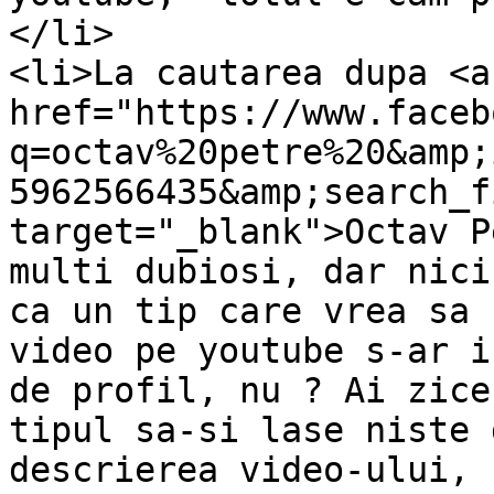
</li>

<li>La cautarea dupa <a 
href="https://www.faceb
q=octav%20petre%20&amp;
5962566435&amp;search_f
target="_blank">Octav P
multi dubiosi, dar nici
ca un tip care vrea sa 
video pe youtube s-ar i
de profil, nu ? Ai zice
tipul sa-si lase niste 
descrierea video-ului, 