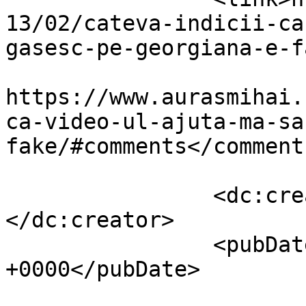
13/02/cateva-indicii-ca
gasesc-pe-georgiana-e-f
					<co
https://www.aurasmihai.
ca-video-ul-ajuta-ma-sa
fake/#comments</comments
		<dc:creator><![CDATA[Auras]]>
</dc:creator>

		<pubDate>Wed, 06 Feb 2013 12:01:54 
+0000</pubDate>

				<catego