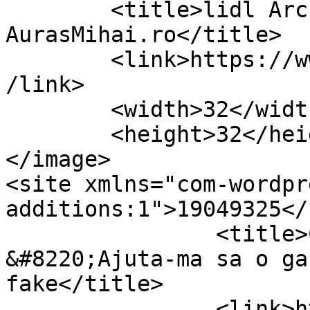
	<title>lidl Archives &#8211; 
AurasMihai.ro</title>

	<link>https://www.aurasmihai.ro/tag/lidl/<
/link>

	<width>32</width>

	<height>32</height>

</image> 

<site xmlns="com-wordpr
additions:1">19049325</site>	
		<title>Cateva indicii ca video-ul 
&#8220;Ajuta-ma sa o ga
fake</title>

		<link>https://www.aurasmihai.ro/20