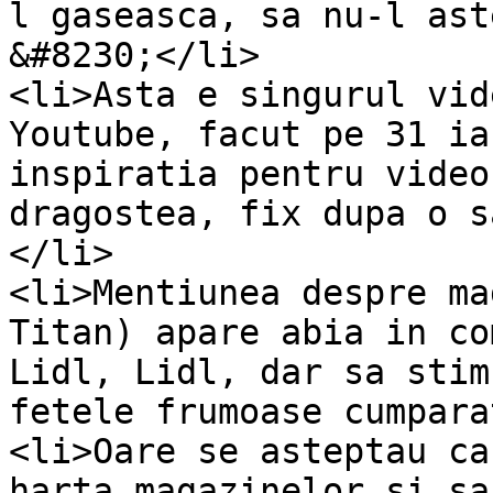
l gaseasca, sa nu-l ast
&#8230;</li>

<li>Asta e singurul vid
Youtube, facut pe 31 ia
inspiratia pentru video
dragostea, fix dupa o s
</li>

<li>Mentiunea despre ma
Titan) apare abia in co
Lidl, Lidl, dar sa stim
fetele frumoase cumpara
<li>Oare se asteptau ca
harta magazinelor si sa