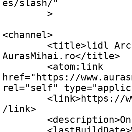
es/slash/"

	>

<channel>

	<title>lidl Archives &#8211; 
AurasMihai.ro</title>

	<atom:link 
href="https://www.auras
rel="self" type="applic
	<link>https://www.aurasmihai.ro/tag/lidl/<
/link>

	<description>Online is fun</description>

	<lastBuildDate>Wed, 06 Feb 2013 12:47:45 