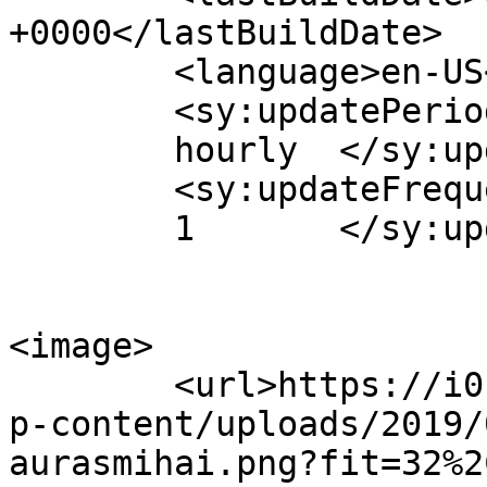
+0000</lastBuildDate>

	<language>en-US</language>

	<sy:updatePeriod>

	hourly	</sy:updatePeriod>

	<sy:updateFrequency>

	1	</sy:updateFrequency>

<image>

	<url>https://i0.wp.com/www.aurasmihai.ro/w
p-content/uploads/2019/
aurasmihai.png?fit=32%2