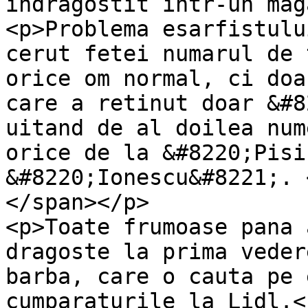
indragostit intr-un mag
<p>Problema esarfistulu
cerut fetei numarul de 
orice om normal, ci doa
care a retinut doar &#8
uitand de al doilea num
orice de la &#8220;Pisi
&#8220;Ionescu&#8221;. 
</span></p>

<p>Toate frumoase pana 
dragoste la prima veder
barba, care o cauta pe 
cumparaturile la Lidl.</