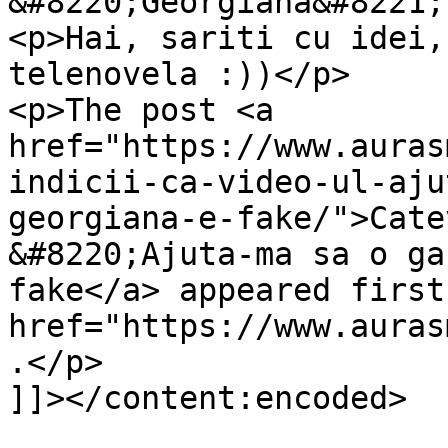
&#8220;Georgiana&#8221;
<p>Hai, sariti cu idei,
telenovela :))</p>

<p>The post <a 
href="https://www.auras
indicii-ca-video-ul-aju
georgiana-e-fake/">Cate
&#8220;Ajuta-ma sa o ga
fake</a> appeared first
href="https://www.auras
.</p>

]]></content:encoded>
