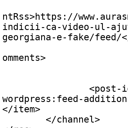
					<wf
ntRss>https://www.auras
indicii-ca-video-ul-aju
georgiana-e-fake/feed/<
			<slash:comments>4</slash
omments>

		<post-id xmlns="com-
wordpress:feed-addition
</item>

	</channel>
