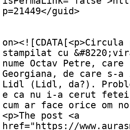
isPermaLink="false">htt
p=21449</guid>

					<de
on><![CDATA[<p>Circula 
stampilat cu &#8220;vir
nume Octav Petre, care 
Georgiana, de care s-a 
Lidl (Lidl, da?). Probl
e ca nu i-a cerut fetei
cum ar face orice om no
<p>The post <a 
href="https://www.auras