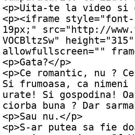
<p>Uita-te la video si 
<p><iframe style="font-
19px;" src="http://www.
VOCBltzSw" height="315"
allowfullscreen="" fram
<p>Gata?</p>

<p>Ce romantic, nu ? Ce
Si frumoasa, ca nimeni 
urate! Si gospodina! Oa
ciorba buna ? Dar sarma
<p>Sau nu.</p>

<p>S-ar putea sa fie do