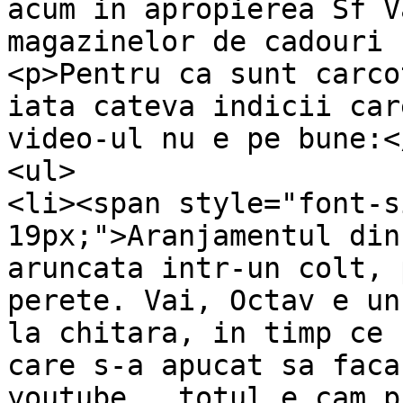
acum in apropierea Sf V
magazinelor de cadouri 
<p>Pentru ca sunt carco
iata cateva indicii car
video-ul nu e pe bune:</
<ul>

<li><span style="font-s
19px;">Aranjamentul din
aruncata intr-un colt, 
perete. Vai, Octav e un
la chitara, in timp ce 
care s-a apucat sa faca
youtube,  totul e cam p