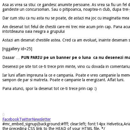
Asa as vrea sa stiu: ce gandesc anumite persoane. As vrea sa fiu un fel 
gandeste un concursoman. Sau o pitipoanca, noaptea-n club, dupa trei-
Dar cum stiu ca nu asta nu se poate, de astazi ma joc cu imaginatia mea
Am desenat tot felul de chestii care-mi trec mie acum prin cap. Pana acu
intotdeauna oaia neagra a grupului
Astazi am desenat chestiile astea. Cred ca am evoluat, inainte desenam si 
[nggallery id=25]
Daaaar …
PUN PARIU pe un banner pe o luna ca nu desenezi ma
Desenezi pe site tot ce-ti trece prin minte, vino cu dovada in comentariu,
Iar luni aflam impreuna la ce e campania. Poate e vreo campanie la memo
sampon de par si matreta. Poate e campanie la energizant. Aflat luni.
Pana atunci, spor la desenat tot ce-ti trece prin cap :)
0
Facebook
Twitter
Newsletter
#mc_embed_signup{background:#fff; clear:left; font:14px Helvetica,Arial
the preceding CSS link to the HEAD of your HTML file. */