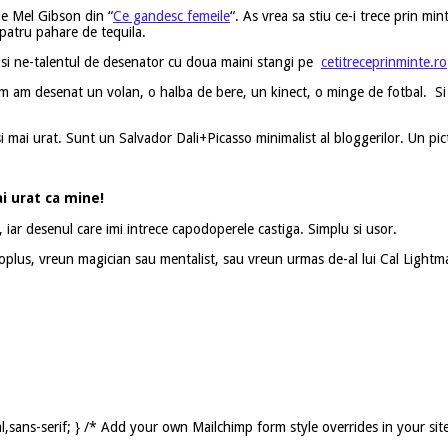
de Mel Gibson din “
Ce gandesc femeile
“. As vrea sa stiu ce-i trece prin mi
patru pahare de tequila.
 si ne-talentul de desenator cu doua maini stangi pe
cetitreceprinminte.ro
m am desenat un volan, o halba de bere, un kinect, o minge de fotbal. Si u
mai urat. Sunt un Salvador Dali+Picasso minimalist al bloggerilor. Un picto
i urat ca mine!
 iar desenul care imi intrece capodoperele castiga. Simplu si usor.
plus, vreun magician sau mentalist, sau vreun urmas de-al lui Cal Lightma
,sans-serif; } /* Add your own Mailchimp form style overrides in your sit