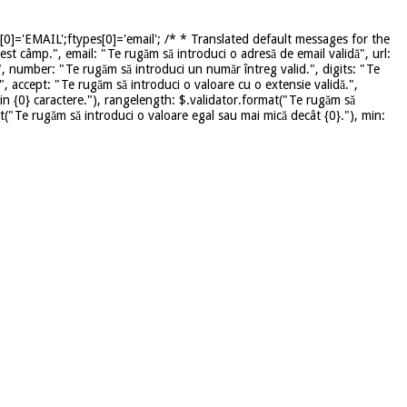
]='EMAIL';ftypes[0]='email'; /* * Translated default messages for the
st câmp.", email: "Te rugăm să introduci o adresă de email validă", url:
", number: "Te rugăm să introduci un număr întreg valid.", digits: "Te
", accept: "Te rugăm să introduci o valoare cu o extensie validă.",
in {0} caractere."), rangelength: $.validator.format("Te rugăm să
mat("Te rugăm să introduci o valoare egal sau mai mică decât {0}."), min: