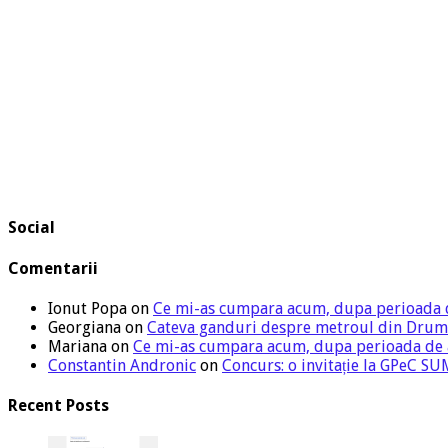
Social
Comentarii
Ionut Popa
on
Ce mi-as cumpara acum, dupa perioada 
Georgiana
on
Cateva ganduri despre metroul din Drum
Mariana
on
Ce mi-as cumpara acum, dupa perioada de
Constantin Andronic
on
Concurs: o invitație la GPeC 
Recent Posts