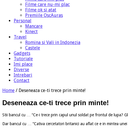
Filme care nu-mi plac
Filme ok si atat
Premiile OscAuras
Personal
Mancare
Kinect
Travel
Romina si Vali in Indonezia
Castele
Gadgets
Tutoriale
Imi place
Diverse
Intrebari
Contact
Home
/
Deseneaza ce-ti trece prin minte!
Deseneaza ce-ti trece prin minte!
Stii bancul cu … “Ce-i trece prin capul unul soldat pe frontul de lupa? Gl
Dar bancul cu … “Cativa cercetatori britanici au aflat ce e in mintea unei