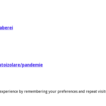
aberei
utoizolare/pandemie
experience by remembering your preferences and repeat visits. 