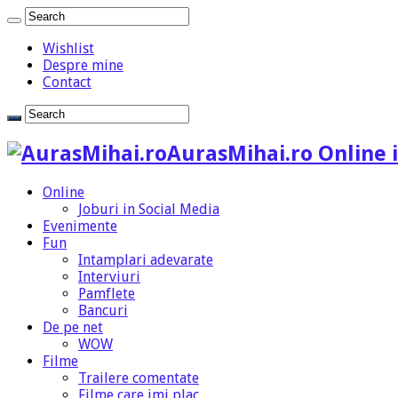
Wishlist
Despre mine
Contact
AurasMihai.ro Online i
Online
Joburi in Social Media
Evenimente
Fun
Intamplari adevarate
Interviuri
Pamflete
Bancuri
De pe net
WOW
Filme
Trailere comentate
Filme care imi plac