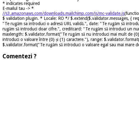
*
indicates required
E-mailul tau ->
*
//s3.amazonaws.com/downloads.mailchimp.com/js/mc-validate.js
(functi
$ validation plugin. * Locale: RO */ $.extend($.validator.messages, { req
"Te rugăm sa introduci o adresă URL validă.", date: "Te rugăm să introdu
rugăm să introduci doar cifre.", creditcard: "Te rugăm să introduci un nu
maxlength: $.validator.format("Te rugăm să nu introduci mai mult de {0} 
introduci o valoare între {0} și {1} caractere."), range: $.validator.forma
$.validator.format("Te rugăm să introduci o valoare egal sau mai mare dec
Comentezi ?