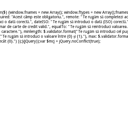
on($) {window.fnames = new Array(); window.ftypes = new Array();fnames[0
uired: "Acest câmp este obligatoriu.", remote: "Te rugăm să completezi ace
ci o dată corectă.", dateISO: "Te rugăm să introduci o dată (ISO) corectă.
mar de carte de credit valid.", equalTo: "Te rugăm să reintroduci valoarea.
caractere."), minlength: $.validator.format("Te rugăm să introduci cel puț
t("Te rugăm să introduci o valoare între {0} și {1}."), max: $.validator.for
ât {0}.") });}(jQuery));var $mcj = jQuery.noConflict(true);