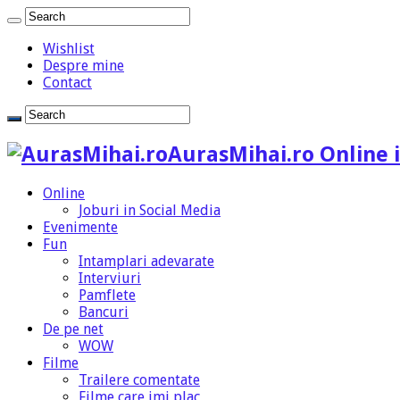
Wishlist
Despre mine
Contact
AurasMihai.ro Online i
Online
Joburi in Social Media
Evenimente
Fun
Intamplari adevarate
Interviuri
Pamflete
Bancuri
De pe net
WOW
Filme
Trailere comentate
Filme care imi plac