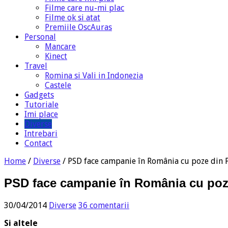
Filme care nu-mi plac
Filme ok si atat
Premiile OscAuras
Personal
Mancare
Kinect
Travel
Romina si Vali in Indonezia
Castele
Gadgets
Tutoriale
Imi place
Diverse
Intrebari
Contact
Home
/
Diverse
/
PSD face campanie în România cu poze din P
PSD face campanie în România cu poze
30/04/2014
Diverse
36 comentarii
Si altele