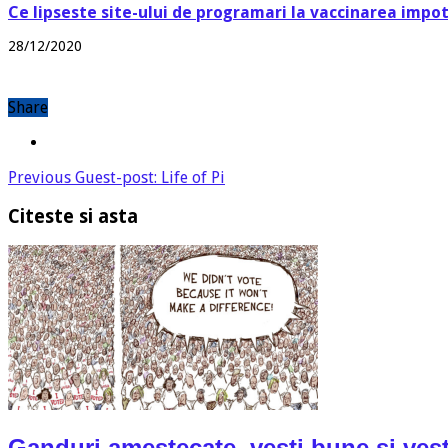
Ce lipseste site-ului de programari la vaccinarea impo
28/12/2020
Share
Previous
Guest-post: Life of Pi
Citeste si asta
Ganduri amestecate, vesti bune si vest