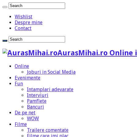
Wishlist
Despre mine
Contact
AurasMihai.ro Online i
Online
Joburi in Social Media
Evenimente
Fun
Intamplari adevarate
Interviuri
Pamflete
Bancuri
De pe net
WOW
Filme
Trailere comentate
Filme care imi plac