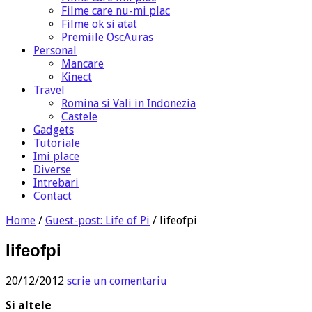
Filme care nu-mi plac
Filme ok si atat
Premiile OscAuras
Personal
Mancare
Kinect
Travel
Romina si Vali in Indonezia
Castele
Gadgets
Tutoriale
Imi place
Diverse
Intrebari
Contact
Home
/
Guest-post: Life of Pi
/
lifeofpi
lifeofpi
20/12/2012
scrie un comentariu
Si altele