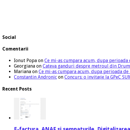
Social
Comentarii
Ionut Popa
on
Ce mi-as cumpara acum, dupa perioada 
Georgiana
on
Cateva ganduri despre metroul din Drum
Mariana
on
Ce mi-as cumpara acum, dupa perioada de
Constantin Andronic
on
Concurs: o invitație la GPeC 
Recent Posts
E-factura, ANAF si semnaturile. Digitalizarea