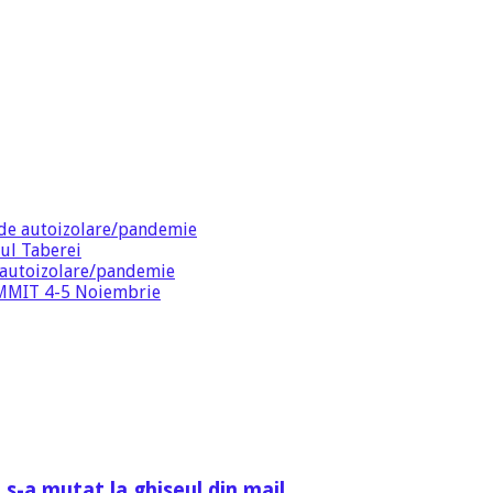
de autoizolare/pandemie
ul Taberei
 autoizolare/pandemie
SUMMIT 4-5 Noiembrie
 s-a mutat la ghiseul din mail