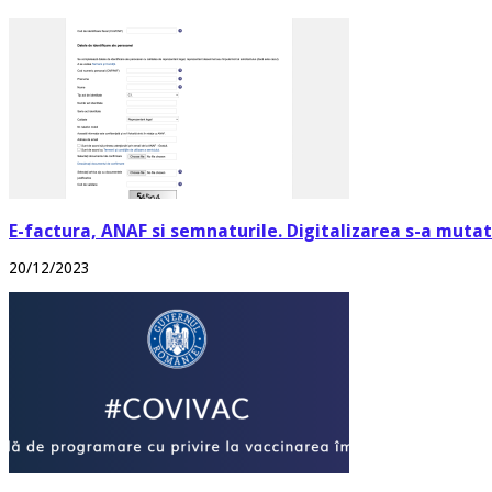
E-factura, ANAF si semnaturile. Digitalizarea s-a mutat 
20/12/2023