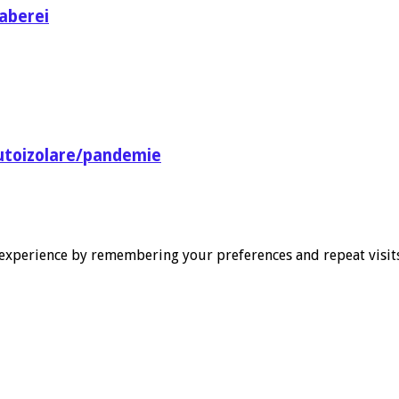
aberei
utoizolare/pandemie
experience by remembering your preferences and repeat visits. 