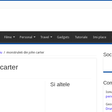
Filme
Personal
Travel
Gadgets
Tutoriale
Imi place
iu
/
monstruleti din john carter
Soci
carter
Com
Si altele
Ion
peri
Geo
Drum