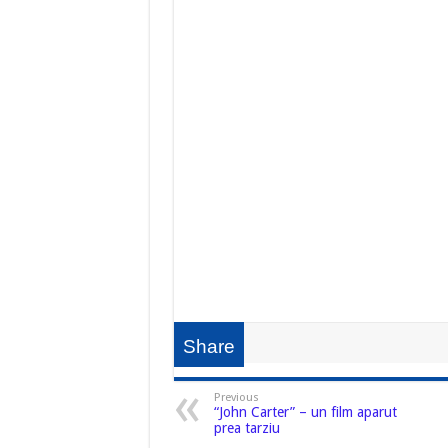
Share
Previous
“John Carter” – un film aparut
prea tarziu