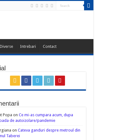
Diverse
Intrebari
Contact
al
entarii
ut Popa
on
Ce mi-as cumpara acum, dupa
oada de autoizolare/pandemie
rgiana
on
Cateva ganduri despre metroul din
ul Taberei