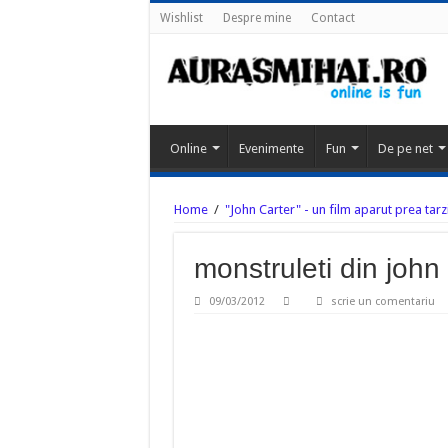
Wishlist
Despre mine
Contact
Online
Evenimente
Fun
De pe net
Home
/
"John Carter" - un film aparut prea tarz
monstruleti din john 
09/03/2012
scrie un comentariu