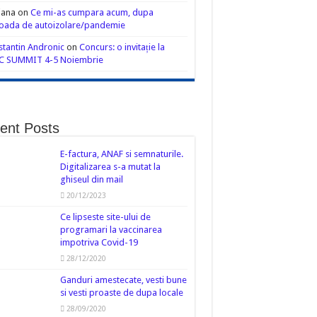
iana
on
Ce mi-as cumpara acum, dupa
oada de autoizolare/pandemie
tantin Andronic
on
Concurs: o invitație la
C SUMMIT 4-5 Noiembrie
ent Posts
E-factura, ANAF si semnaturile.
Digitalizarea s-a mutat la
ghiseul din mail
20/12/2023
Ce lipseste site-ului de
programari la vaccinarea
impotriva Covid-19
28/12/2020
Ganduri amestecate, vesti bune
si vesti proaste de dupa locale
28/09/2020