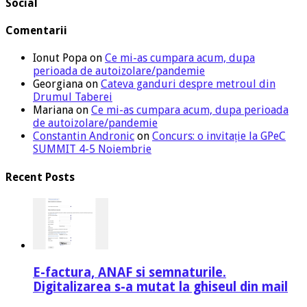
Social
Comentarii
Ionut Popa
on
Ce mi-as cumpara acum, dupa
perioada de autoizolare/pandemie
Georgiana
on
Cateva ganduri despre metroul din
Drumul Taberei
Mariana
on
Ce mi-as cumpara acum, dupa perioada
de autoizolare/pandemie
Constantin Andronic
on
Concurs: o invitație la GPeC
SUMMIT 4-5 Noiembrie
Recent Posts
E-factura, ANAF si semnaturile.
Digitalizarea s-a mutat la ghiseul din mail