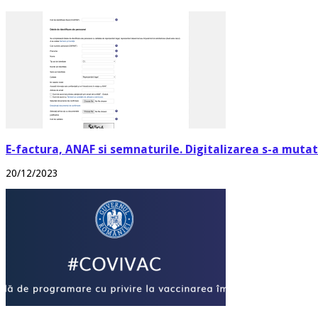
E-factura, ANAF si semnaturile. Digitalizarea s-a mutat 
20/12/2023