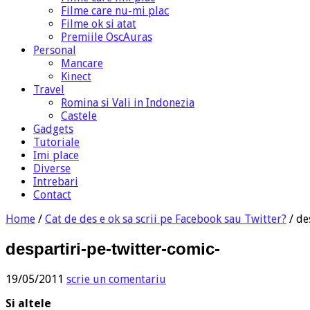
Filme care nu-mi plac
Filme ok si atat
Premiile OscAuras
Personal
Mancare
Kinect
Travel
Romina si Vali in Indonezia
Castele
Gadgets
Tutoriale
Imi place
Diverse
Intrebari
Contact
Home
/
Cat de des e ok sa scrii pe Facebook sau Twitter?
/
de
despartiri-pe-twitter-comic-
19/05/2011
scrie un comentariu
Si altele