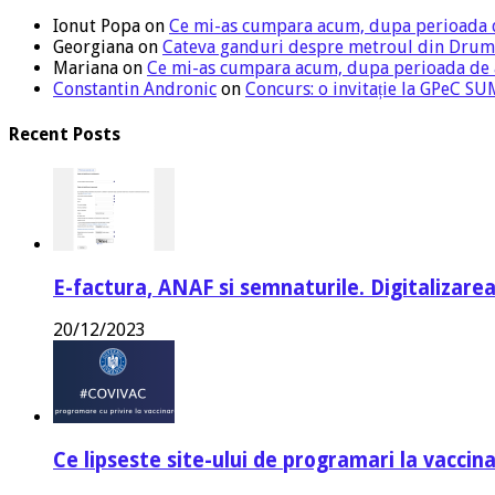
Ionut Popa
on
Ce mi-as cumpara acum, dupa perioada 
Georgiana
on
Cateva ganduri despre metroul din Drum
Mariana
on
Ce mi-as cumpara acum, dupa perioada de
Constantin Andronic
on
Concurs: o invitație la GPeC 
Recent Posts
E-factura, ANAF si semnaturile. Digitalizarea
20/12/2023
Ce lipseste site-ului de programari la vaccin