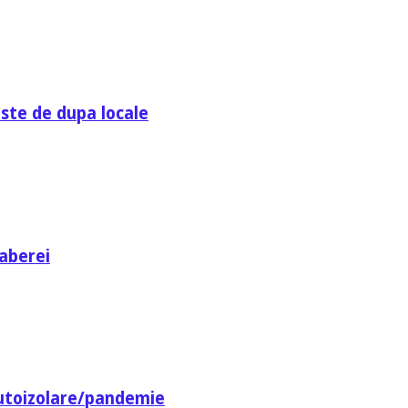
ste de dupa locale
aberei
utoizolare/pandemie