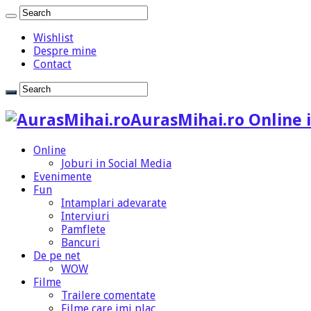
Wishlist
Despre mine
Contact
AurasMihai.ro Online i
Online
Joburi in Social Media
Evenimente
Fun
Intamplari adevarate
Interviuri
Pamflete
Bancuri
De pe net
WOW
Filme
Trailere comentate
Filme care imi plac