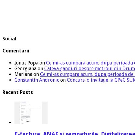
Social
Comentarii
Ionut Popa
on
Ce mi-as cumpara acum, dupa perioada 
Georgiana
on
Cateva ganduri despre metroul din Drum
Mariana
on
Ce mi-as cumpara acum, dupa perioada de
Constantin Andronic
on
Concurs: o invitație la GPeC 
Recent Posts
E-factura, ANAF si semnaturile. Digitalizarea