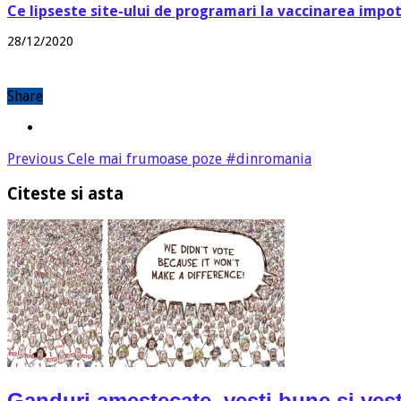
Ce lipseste site-ului de programari la vaccinarea impo
28/12/2020
Share
Previous
Cele mai frumoase poze #dinromania
Citeste si asta
Ganduri amestecate, vesti bune si vest