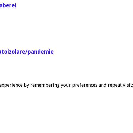
aberei
utoizolare/pandemie
experience by remembering your preferences and repeat visits. 