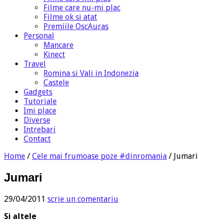
Filme care nu-mi plac
Filme ok si atat
Premiile OscAuras
Personal
Mancare
Kinect
Travel
Romina si Vali in Indonezia
Castele
Gadgets
Tutoriale
Imi place
Diverse
Intrebari
Contact
Home
/
Cele mai frumoase poze #dinromania
/
Jumari
Jumari
29/04/2011
scrie un comentariu
Si altele