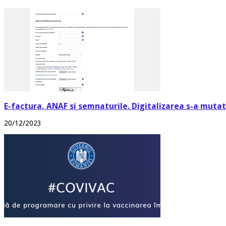
E-factura, ANAF si semnaturile. Digitalizarea s-a mutat 
20/12/2023