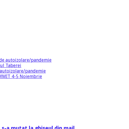
de autoizolare/pandemie
ul Taberei
 autoizolare/pandemie
SUMMIT 4-5 Noiembrie
 s-a mutat la ghiseul din mail