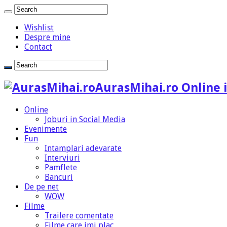
Wishlist
Despre mine
Contact
AurasMihai.ro Online i
Online
Joburi in Social Media
Evenimente
Fun
Intamplari adevarate
Interviuri
Pamflete
Bancuri
De pe net
WOW
Filme
Trailere comentate
Filme care imi plac