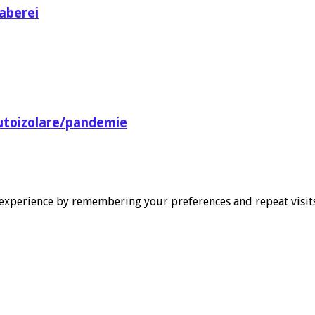
aberei
utoizolare/pandemie
experience by remembering your preferences and repeat visits. 