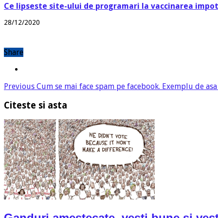
Ce lipseste site-ului de programari la vaccinarea impo
28/12/2020
Share
Previous
Cum se mai face spam pe facebook. Exemplu de asa
Citeste si asta
Ganduri amestecate, vesti bune si vest