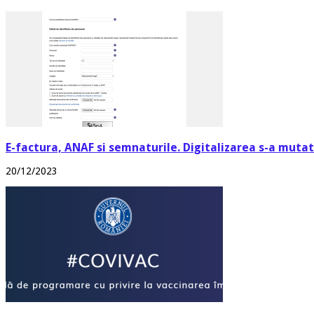
E-factura, ANAF si semnaturile. Digitalizarea s-a mutat 
20/12/2023