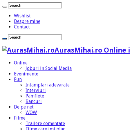
Wishlist
Despre mine
Contact
AurasMihai.ro Online i
Online
Joburi in Social Media
Evenimente
Fun
Intamplari adevarate
Interviuri
Pamflete
Bancuri
De pe net
WOW
Filme
Trailere comentate
Filme care imi plac