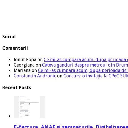
Social
Comentarii
Ionut Popa
on
Ce mi-as cumpara acum, dupa perioada 
Georgiana
on
Cateva ganduri despre metroul din Drum
Mariana
on
Ce mi-as cumpara acum, dupa perioada de
Constantin Andronic
on
Concurs: o invitație la GPeC 
Recent Posts
E-factura, ANAF si semnaturile. Digitalizarea