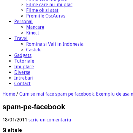
Filme care nu-mi plac
Filme ok si atat
Premiile OscAuras
Personal
Mancare
Kinect
Travel
Romina si Vali in Indonezia
Castele
Gadgets
Tutoriale
Imi place
Diverse
Intrebari
Contact
Home
/
Cum se mai face spam pe facebook. Exemplu de asa 
spam-pe-facebook
18/01/2011
scrie un comentariu
Si altele