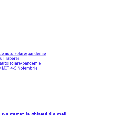
de autoizolare/pandemie
ul Taberei
 autoizolare/pandemie
SUMMIT 4-5 Noiembrie
 s-a mutat la ghiseul din mail