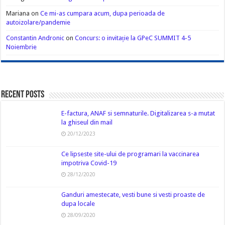
Mariana
on
Ce mi-as cumpara acum, dupa perioada de
autoizolare/pandemie
Constantin Andronic
on
Concurs: o invitație la GPeC SUMMIT 4-5
Noiembrie
Recent Posts
E-factura, ANAF si semnaturile. Digitalizarea s-a mutat
la ghiseul din mail
20/12/2023
Ce lipseste site-ului de programari la vaccinarea
impotriva Covid-19
28/12/2020
Ganduri amestecate, vesti bune si vesti proaste de
dupa locale
28/09/2020