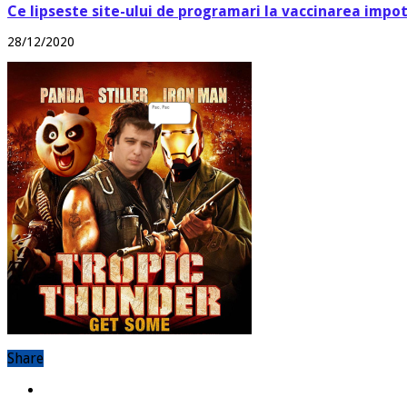
Ce lipseste site-ului de programari la vaccinarea impo
28/12/2020
Share