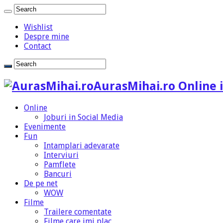
Wishlist
Despre mine
Contact
AurasMihai.ro Online i
Online
Joburi in Social Media
Evenimente
Fun
Intamplari adevarate
Interviuri
Pamflete
Bancuri
De pe net
WOW
Filme
Trailere comentate
Filme care imi plac