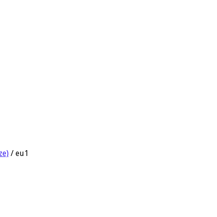
ze)
/
eu1