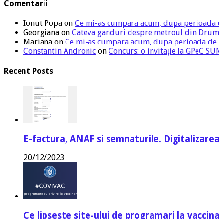
Comentarii
Ionut Popa
on
Ce mi-as cumpara acum, dupa perioada 
Georgiana
on
Cateva ganduri despre metroul din Drum
Mariana
on
Ce mi-as cumpara acum, dupa perioada de
Constantin Andronic
on
Concurs: o invitație la GPeC 
Recent Posts
E-factura, ANAF si semnaturile. Digitalizarea
20/12/2023
Ce lipseste site-ului de programari la vaccin