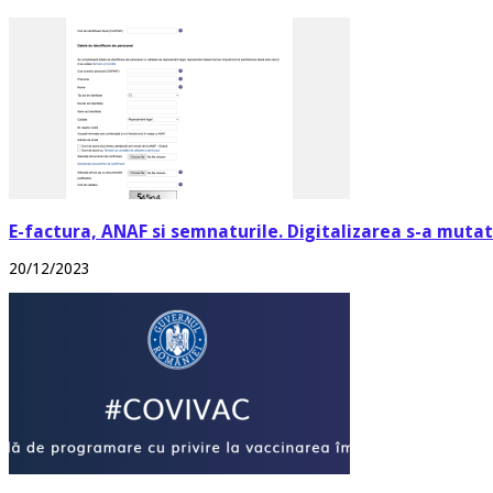
E-factura, ANAF si semnaturile. Digitalizarea s-a mutat 
20/12/2023