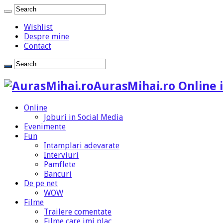
Wishlist
Despre mine
Contact
AurasMihai.ro Online i
Online
Joburi in Social Media
Evenimente
Fun
Intamplari adevarate
Interviuri
Pamflete
Bancuri
De pe net
WOW
Filme
Trailere comentate
Filme care imi plac