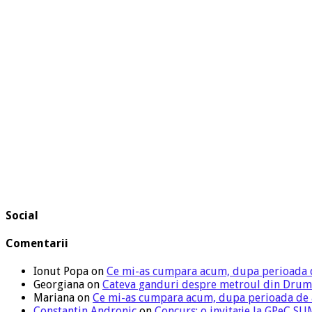
Social
Comentarii
Ionut Popa
on
Ce mi-as cumpara acum, dupa perioada 
Georgiana
on
Cateva ganduri despre metroul din Drum
Mariana
on
Ce mi-as cumpara acum, dupa perioada de
Constantin Andronic
on
Concurs: o invitație la GPeC 