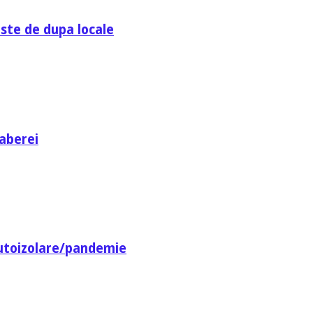
ste de dupa locale
aberei
utoizolare/pandemie