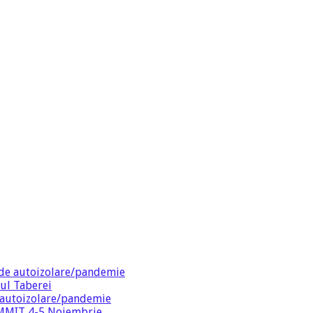
de autoizolare/pandemie
ul Taberei
 autoizolare/pandemie
SUMMIT 4-5 Noiembrie