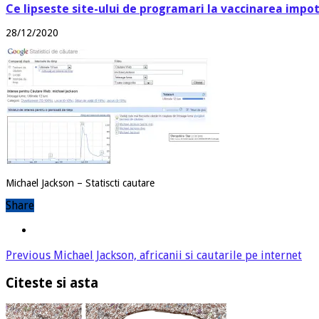
Ce lipseste site-ului de programari la vaccinarea impo
28/12/2020
Michael Jackson – Statiscti cautare
Share
Previous
Michael Jackson, africanii si cautarile pe internet
Citeste si asta