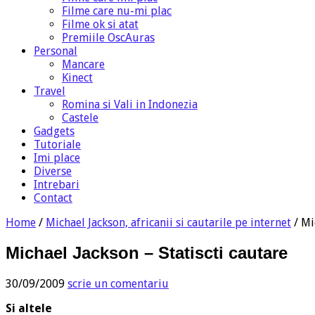
Filme care nu-mi plac
Filme ok si atat
Premiile OscAuras
Personal
Mancare
Kinect
Travel
Romina si Vali in Indonezia
Castele
Gadgets
Tutoriale
Imi place
Diverse
Intrebari
Contact
Home
/
Michael Jackson, africanii si cautarile pe internet
/
Mi
Michael Jackson – Statiscti cautare
30/09/2009
scrie un comentariu
Si altele